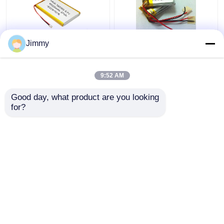
Jimmy
ODM 3.7v 10000mah
Ultra dunne
LiPo-batterij 4.2V Thin
lithiumbatterij Polymer
LiPo-batterij voor
1C LiPo-batterij 3.7V
9:52 AM
Power Bank
150mAh
Beste prijs
Beste prijs
Good day, what product are you looking 
for?
Contacteer ons
Contacteer ons
Bekijk meer
Thuis
Ongeveer ons
Contacteer ons
Desktop Site
Sitemap
Privacybeleid