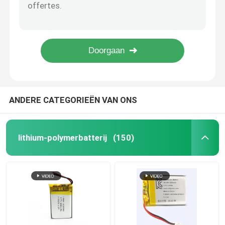
Kleine oplaadbare LiPo batterij 3.7V 100mAh 401230 351629 1S1P
Ultra dunne lithiumbatterij Polymer 1C LiPo-batterij 3.7V 150mAh
oplaadbare liposuurbatterij
302530 Lithiumpolymerbatterij 3.7V 170mAh Aanpassingsservice
Custom 3.7V 200mAh LiPo batterij maat maat AUK 601336 402030 LiPo batterij
Uiterst dunne Lipo-Batterij
Kleine 3,7V 250mAh LiPo batterij GPS tracker 502030 batterij aanpassen
De Laders van de lithiumbatterij
ANDERE CATEGORIEËN VAN ONS
Li-ion-accucellen
lithium-polymerbatterij
(150)
lifepo4 batterijcel
LiFePo4 energieopslagbatterij
Zonnelithium Ion Battery