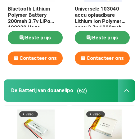
Bluetooth Lithium
Universele 103040
Batterijbeheersysteem
Polymer Battery
accu oplaadbare
200mah 3.7v LiPo
Lithium Ion Polymer
402030 Hoge
accu 3.7v 1200mah
capaciteit
Beste prijs
Beste prijs
Contacteer ons
Contacteer ons
De Batterij van douanelipo
(62)