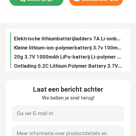
3.7V 2000mAh Lithium Ion Polymer Battery 0,5C Laadstroom
Elektrische lithiumbatterijladders 7A Li-ionbatterijladder 54.6v
Over ons
Kleine lithium-ion-polymerbatterij 3.7v 100mah LiPo-batterij 401230
20g 3.7V 1000mAh LiPo-batterij Li-polymer 523450 ROHS
Ontlading 0.2C Lithium Polymer Battery 3.7V 5000mAh LiPo Battery
Fabriekstocht
ODM 3.7v 10000mah LiPo-batterij 4.2V Thin LiPo-batterij voor Power Bank
1S2P Custom LiPo batterijpakket 20000mAh oplaadbaar Li-ion polymer
Kwaliteitscontrole
2600mAh 3.7V Li-ion batterijcellen 18650 cilindrisch Krachtig
Custom LiPo batterij 3.7V 60mAh Kleine Lithium LiPo batterijen op maat voor camera
Vraag een offerte
3.7V 40mAh LiPo-batterijzak Li-polymercel krachtig voor draagbaar apparaat
Laat een bericht achter
Lithium LiPo-accu 3.7V 250mAh Oplaadbare 502030 LiPo-cel
lithium-polymerbatterij
We bellen je snel terug!
2 mm Ultra Thin Lithium Polymer Battery 27mAh 3.7V Cell LiPo Battery
3.7V 70mAh Lithium Polymer Battery 401025 Lithium Ion Batterijen
De Batterij van douanelipo
Aangepaste LiPo-batterij AUK501220 Aanpassen 3.7V 80mAh LiPo Voor Bluetooth-apparaat
Lichte 3,7V 90mAh LiPo-accu 351624 302323 accu Groene energie
kleine lipobatterij