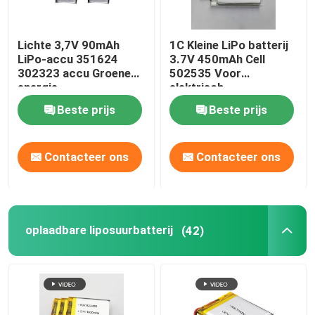
Lichte 3,7V 90mAh
1C Kleine LiPo batterij
LiPo-accu 351624
3.7V 450mAh Cell
302323 accu Groene
502535 Voor
energie
elektrisch
gereedschap
Beste prijs
Beste prijs
Contacteer ons
Contacteer ons
oplaadbare liposuurbatterij
(42)