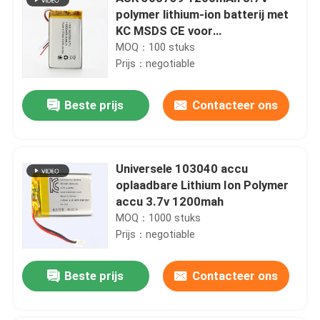
polymer lithium-ion batterij met
KC MSDS CE voor
borstpompbatterij
MOQ：100 stuks
Prijs：negotiable
Beste prijs
Contacteer ons
Universele 103040 accu
oplaadbare Lithium Ion Polymer
accu 3.7v 1200mah
MOQ：1000 stuks
Prijs：negotiable
Beste prijs
Contacteer ons