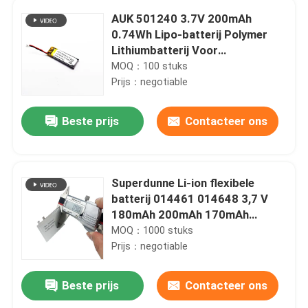
AUK 501240 3.7V 200mAh
0.74Wh Lipo-batterij Polymer
Lithiumbatterij Voor
schoonheidsinstrument GPS-
MOQ：100 stuks
locator Met KC-certificering
Prijs：negotiable
Beste prijs
Contacteer ons
Superdunne Li-ion flexibele
batterij 014461 014648 3,7 V
180mAh 200mAh 170mAh
Ultradunne 3,7v polymerbatterij
MOQ：1000 stuks
Prijs：negotiable
Beste prijs
Contacteer ons