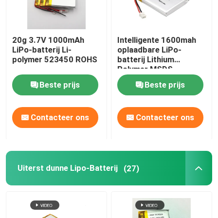
20g 3.7V 1000mAh
Intelligente 1600mah
LiPo-batterij Li-
oplaadbare LiPo-
polymer 523450 ROHS
batterij Lithium
Polymer MSDS
Beste prijs
Beste prijs
Contacteer ons
Contacteer ons
Uiterst dunne Lipo-Batterij
(27)