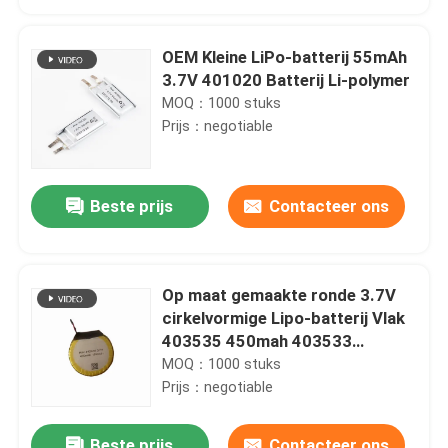
OEM Kleine LiPo-batterij 55mAh
3.7V 401020 Batterij Li-polymer
MOQ：1000 stuks
Prijs：negotiable
Beste prijs
Contacteer ons
Op maat gemaakte ronde 3.7V
Thuis
cirkelvormige Lipo-batterij Vlak
403535 450mah 403533
380mAh Oplaadbare lithium-
MOQ：1000 stuks
Producten
polymerbatterijen
Prijs：negotiable
Video's
Beste prijs
Contacteer ons