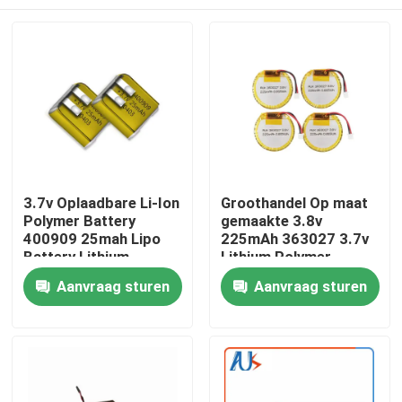
3.7v Oplaadbare Li-Ion
Groothandel Op maat
Polymer Battery
gemaakte 3.8v
400909 25mah Lipo
225mAh 363027 3.7v
Battery Lithium
Lithium Polymer
Polymer Battery Voor
Oplaadbare Lipo
Thuis
Aanvraag sturen
Aanvraag sturen
Bluetooth Headset
Ronde Batterij Cell
Batterij Pack Met
Connector
Producten
Video's