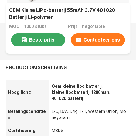
OEM Kleine LiPo-batterij 55mAh 3.7V 401020
Batterij Li-polymer
MOQ：1000 stuks
Prijs：negotiable
Beste prijs
Contacteer ons
PRODUCTOMSCHRIJVING
Oem kleine lipo batterij
,
Hoog licht:
kleine lipobatterij 1200mah
,
401020 batterij
Betalingsconditie
L/C, D/A, D/P, T/T, Western Union, Mo
s
neyGram
Certificering
MSDS