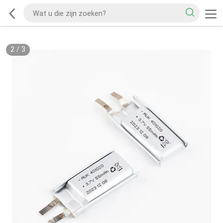
2
/
3