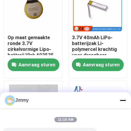
Over ons
Fabriekstocht
Op maat gemaakte
3.7V 40mAh LiPo-
ronde 3.7V
batterijzak Li-
cirkelvormige Lipo-
polymercel krachtig
Kwaliteitscontrole
batterij Vlak 403535
voor draagbaar
450mah 403533
apparaat
Aanvraag sturen
Aanvraag sturen
380mAh Oplaadbare
Vraag een offerte
lithium-
polymerbatterijen
lithium-polymerbatterij
Jimmy
De Batterij van douanelipo
11:18 AM
kleine lipobatterij