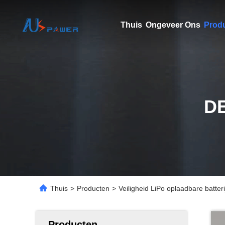
Thuis
Ongeveer Ons
Prod
D
Thuis
>
Producten
>
Veiligheid LiPo oplaadbare batter
Producten