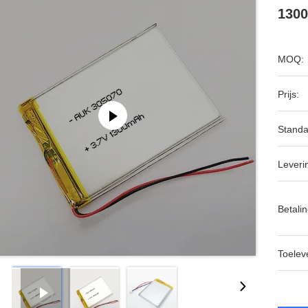
1300
MOQ:
Prijs:
Standa
Leveri
Betalin
Toeleve