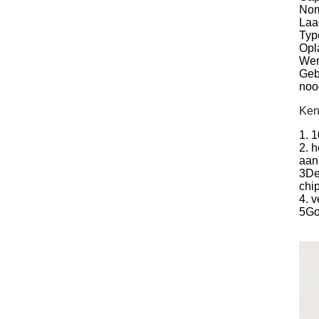
Nom
Laa
Typ
Opl
Wer
Geb
noo
Ken
1. 
2. 
aan
3De
chip
4. v
5Goo