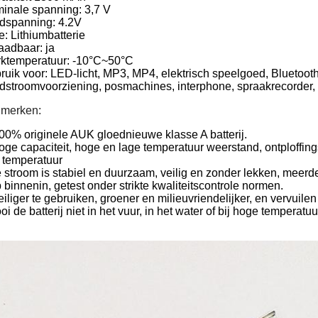
inale spanning: 3,7 V
dspanning: 4.2V
e: Lithiumbatterie
aadbaar: ja
ktemperatuur: -10°C~50°C
ruik voor: LED-licht, MP3, MP4, elektrisch speelgoed, Bluetoot
dstroomvoorziening, posmachines, interphone, spraakrecorder,
merken:
100% originele AUK gloednieuwe klasse A batterij.
hoge capaciteit, hoge en lage temperatuur weerstand, ontploffi
 temperatuur
 stroom is stabiel en duurzaam, veilig en zonder lekken, meerder
 binnenin, getest onder strikte kwaliteitscontrole normen.
eiliger te gebruiken, groener en milieuvriendelijker, en vervuilen
i de batterij niet in het vuur, in het water of bij hoge temperatuu