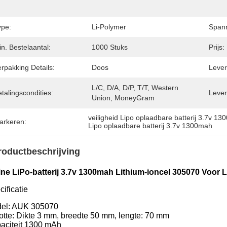
ype:
Li-Polymer
Spann
n. Bestelaantal:
1000 Stuks
Prijs:
rpakking Details:
Doos
Levert
L/C, D/A, D/P, T/T, Western 
talingscondities:
Lever
Union, MoneyGram
veiligheid Lipo oplaadbare batterij 3.7v 1
arkeren:
Lipo oplaadbare batterij 3.7v 1300mah
roductbeschrijving
ine LiPo-batterij 3.7v 1300mah Lithium-ioncel 305070 Voor
ificatie
el: AUK 305070
otte: Dikte 3 mm, breedte 50 mm, lengte: 70 mm
aciteit 1300 mAh