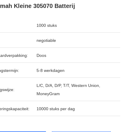
mah Kleine 305070 Batterij
1000 stuks
negotiable
ardverpakking:
Doos
ngstermijn:
5-8 werkdagen
L/C, D/A, D/P, T/T, Western Union,
gswijze:
MoneyGram
ringskapaciteit:
10000 stuks per dag