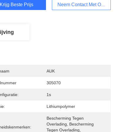
Krijg Beste Prijs
Neem Contact Met Ons Op
ijving
naam
AUK
lnummer
305070
nfiguratie:
1s
ie:
Lithiumpolymer
Bescherming Tegen 
Overlading, Bescherming 
gheidskenmerken:
Tegen Overlading, 