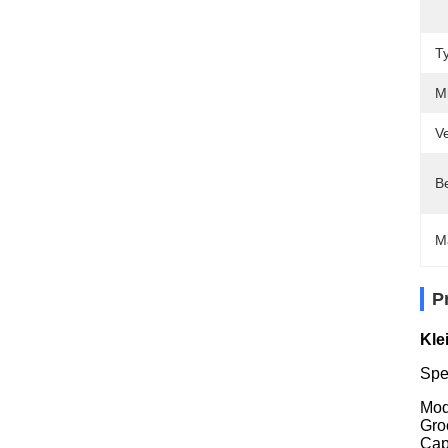
T
Mi
Ve
Be
M
P
Kle
Spec
Mod
Gro
Cap