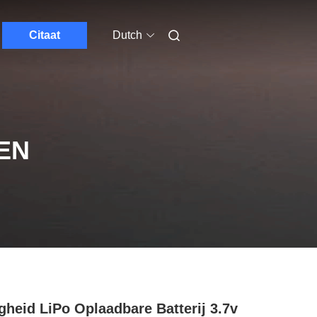
Citaat
Dutch
EN
igheid LiPo Oplaadbare Batterij 3.7v