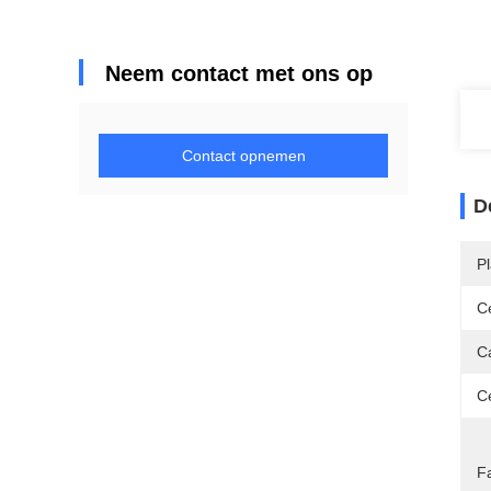
Neem contact met ons op
Contact opnemen
D
P
Ce
Ca
Ce
Fa