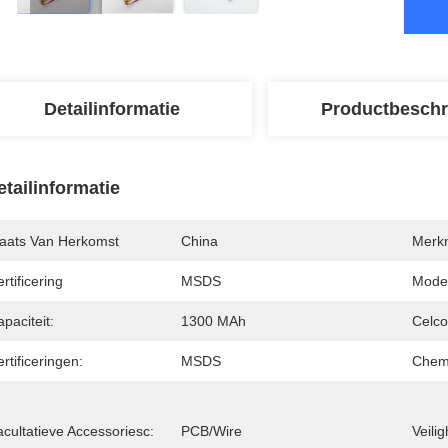
Detailinformatie
Productbeschr
etailinformatie
laats Van Herkomst
China
Merk
rtificering
MSDS
Mode
paciteit:
1300 MAh
Celco
rtificeringen:
MSDS
Chem
cultatieve Accessoriesc:
PCB/Wire
Veili