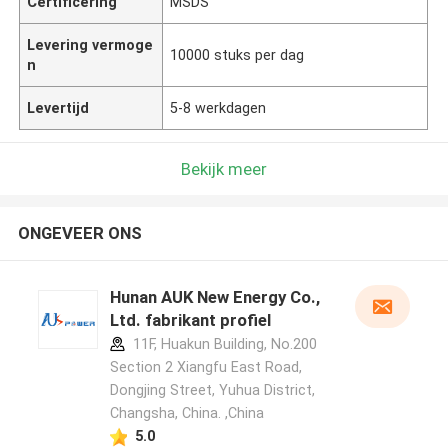
Certificering
MSDS
Levering vermoge
10000 stuks per dag
n
Levertijd
5-8 werkdagen
Bekijk meer
ONGEVEER ONS
Hunan AUK New Energy Co.,
Ltd. fabrikant profiel
11F, Huakun Building, No.200
Section 2 Xiangfu East Road,
Dongjing Street, Yuhua District,
Changsha, China. ,China
5.0