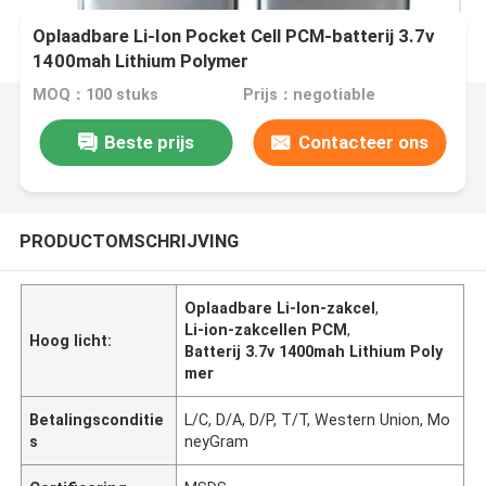
Oplaadbare Li-Ion Pocket Cell PCM-batterij 3.7v
1400mah Lithium Polymer
MOQ：100 stuks
Prijs：negotiable
Beste prijs
Contacteer ons
PRODUCTOMSCHRIJVING
Oplaadbare Li-Ion-zakcel
,
Li-ion-zakcellen PCM
,
Hoog licht:
Batterij 3.7v 1400mah Lithium Poly
mer
Betalingsconditie
L/C, D/A, D/P, T/T, Western Union, Mo
s
neyGram