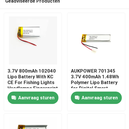
Geadviseerde Producten
3.7V 800mAh 102040
AUKPOWER 701345
Lipo Battery With KC
3.7V 400mAh 1.48Wh
CE For Fishing Lights
Polymer Lipo Battery
Headlamps Fingerprint
for Digital Smart
Thuis
Locks Beauty Devices
Speakers Bluetooth
Aanvraag sturen
Aanvraag sturen
And Microphones
Earphones and Facial
Cleansing Devices
Producten
Video's