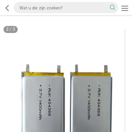
2
/
3