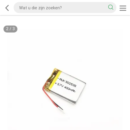
2
/
3