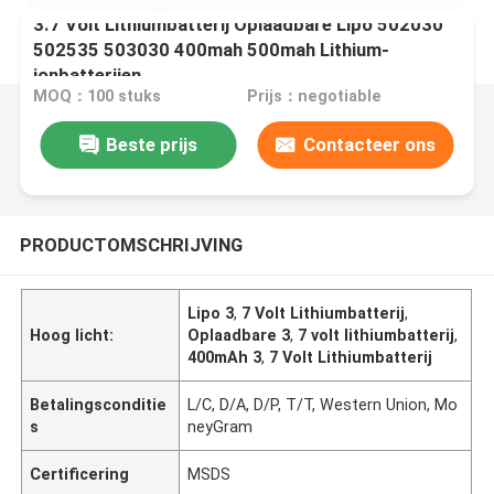
3.7 Volt Lithiumbatterij Oplaadbare Lipo 502030
502535 503030 400mah 500mah Lithium-
ionbatterijen
MOQ：100 stuks
Prijs：negotiable
Beste prijs
Contacteer ons
PRODUCTOMSCHRIJVING
Lipo 3
,
7 Volt Lithiumbatterij
,
Hoog licht:
Oplaadbare 3
,
7 volt lithiumbatterij
,
400mAh 3
,
7 Volt Lithiumbatterij
Betalingsconditie
L/C, D/A, D/P, T/T, Western Union, Mo
s
neyGram
Certificering
MSDS