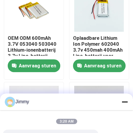
Over ons
Fabriekstocht
OEM ODM 600mAh
Oplaadbare Lithium
3.7V 053040 503040
Ion Polymer 602040
Lithium-ionenbatterij
3.7v 450mah 400mAh
Kwaliteitscontrole
3.7v Lipo-batterij
Lipo-batterij voor
500mAh
draadloze headset
Aanvraag sturen
Aanvraag sturen
Vraag een offerte
lithium-polymerbatterij
Jimmy
De Batterij van douanelipo
3:20 AM
kleine lipobatterij