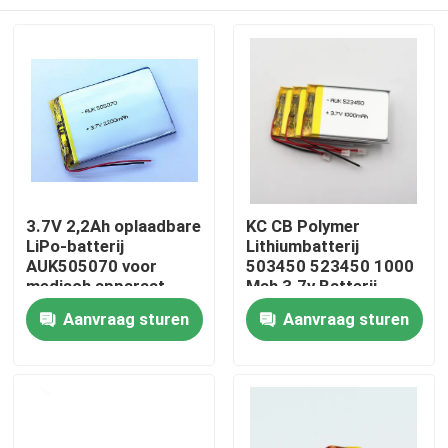
3.7V 2,2Ah oplaadbare
KC CB Polymer
LiPo-batterij
Lithiumbatterij
AUK505070 voor
503450 523450 1000
medisch apparaat
Mah 3.7v Batterij
Lithiumpolymerbatterij
Thuis
Aanvraag sturen
Aanvraag sturen
Producten
Video's