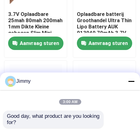
3.7V Oplaadbare
Oplaadbare batterij
Over ons
25mah 80mah 200mah
Groothandel Ultra Thin
1mm Dikte Kleine
Lipo Battery AUK
gebogen Slim Mini
013040 70mAh 3.7V
Fabriekstocht
Ultra Dunne Lipo
Super Thin Battery
Aanvraag sturen
Aanvraag sturen
Polymer Battery
Voor
consumentenelektronica
Kwaliteitscontrole
Draagbaar apparaat
1mm batterij
Vraag een offerte
Jimmy
lithium-polymerbatterij
3:00 AM
Good day, what product are you looking 
De Batterij van douanelipo
for?
3.7V Ultra Thin
Ultra Dun 0.4mm
Battery Cell Voor
Batterij 042255 3.7V
Smart Card 0,5mm
22mAh 20mAh
kleine lipobatterij