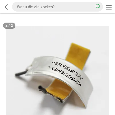
2
/
2