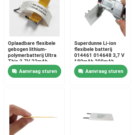
Oplaadbare flexibele
Superdunne Li-ion
gebogen lithium-
flexibele batterij
polymerbatterij Ultra
014461 014648 3,7 V
Thin 3.7V 22mAh
180mAh 200mAh
151036 1.5mm Lipo-
170mAh Ultradunne
Aanvraag sturen
Aanvraag sturen
batterij voor
3,7v polymerbatterij
draagbare apparaten
Thuis
Producten
Video's