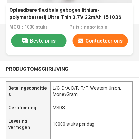
Oplaadbare flexibele gebogen lithium-
polymerbatterij Ultra Thin 3.7V 22mAh 151036
1.5mm Lipo-batterij voor draagbare apparaten
MOQ：1000 stuks
Prijs：negotiable
Beste prijs
Contacteer ons
PRODUCTOMSCHRIJVING
Betalingsconditie
L/C, D/A, D/P, T/T, Western Union,
s
MoneyGram
Certificering
MSDS
Levering
10000 stuks per dag
vermogen