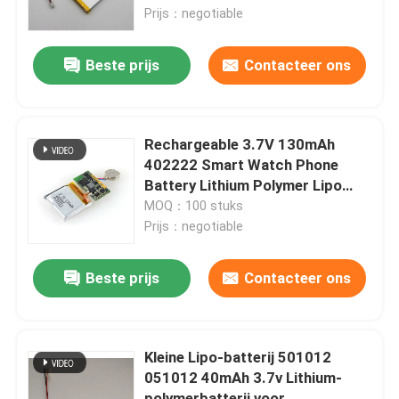
Battery 3.7V
Prijs：negotiable
Over ons
Beste prijs
Contacteer ons
Fabriekstocht
Rechargeable 3.7V 130mAh
Kwaliteitscontrole
402222 Smart Watch Phone
Battery Lithium Polymer Lipo
Battery For Smartwatch
MOQ：100 stuks
Vraag een offerte
Prijs：negotiable
lithium-polymerbatterij
Beste prijs
Contacteer ons
De Batterij van douanelipo
Kleine Lipo-batterij 501012
051012 40mAh 3.7v Lithium-
kleine lipobatterij
polymerbatterij voor