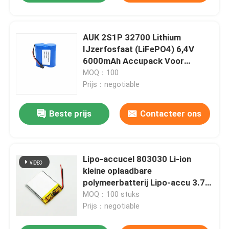
AUK 2S1P 32700 Lithium
IJzerfosfaat (LiFePO4) 6,4V
6000mAh Accupack Voor
Buitenbewakingscamera's
MOQ：100
Zoeklichten
Prijs：negotiable
Beste prijs
Contacteer ons
Lipo-accucel 803030 Li-ion
kleine oplaadbare
polymeerbatterij Lipo-accu 3.7v
700MAH cel voor POS-terminal
MOQ：100 stuks
Prijs：negotiable