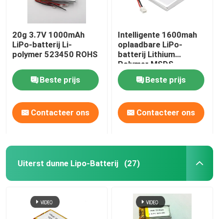
20g 3.7V 1000mAh
Intelligente 1600mah
LiPo-batterij Li-
oplaadbare LiPo-
polymer 523450 ROHS
batterij Lithium
Polymer MSDS
Beste prijs
Beste prijs
Contacteer ons
Contacteer ons
Uiterst dunne Lipo-Batterij
(27)