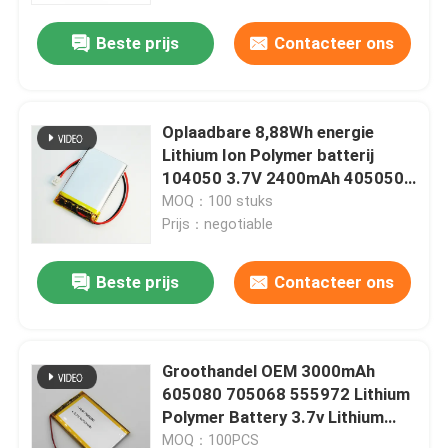
Beste prijs
Contacteer ons
Oplaadbare 8,88Wh energie
Lithium Ion Polymer batterij
104050 3.7V 2400mAh 405050
Li-Pol cellen met PCM en kabels
MOQ：100 stuks
Prijs：negotiable
Beste prijs
Contacteer ons
Thuis
Groothandel OEM 3000mAh
Producten
605080 705068 555972 Lithium
Polymer Battery 3.7v Lithium
Polymer Battery Packs Lipo
Video's
MOQ：100PCS