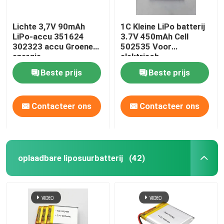
Lichte 3,7V 90mAh
1C Kleine LiPo batterij
LiPo-accu 351624
3.7V 450mAh Cell
302323 accu Groene
502535 Voor
energie
elektrisch
gereedschap
Beste prijs
Beste prijs
Contacteer ons
Contacteer ons
oplaadbare liposuurbatterij
(42)