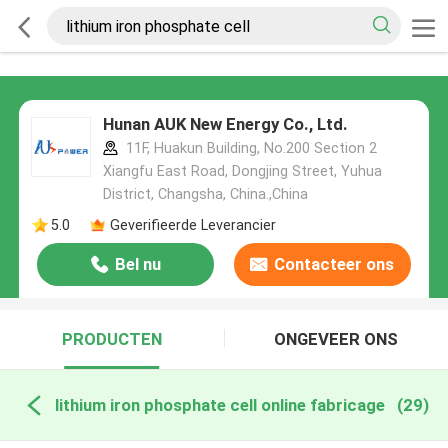
Hunan AUK New Energy Co., Ltd.
11F, Huakun Building, No.200 Section 2
Xiangfu East Road, Dongjing Street, Yuhua
District, Changsha, China.,China
5.0
Geverifieerde Leverancier
Bel nu
Contacteer ons
PRODUCTEN
ONGEVEER ONS
lithium iron phosphate cell online fabricage
(29)