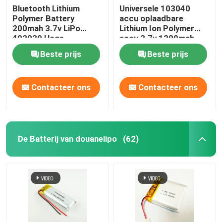
Bluetooth Lithium
Universele 103040
Polymer Battery
accu oplaadbare
200mah 3.7v LiPo
Lithium Ion Polymer
402030 Hoge
accu 3.7v 1200mah
capaciteit
Beste prijs
Beste prijs
Contacteer ons
Contacteer ons
De Batterij van douanelipo
(62)