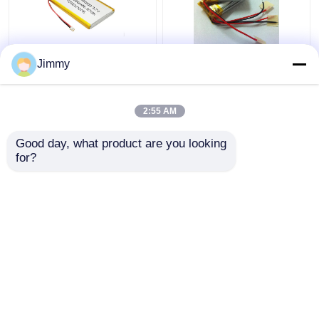
ODM 3.7v 10000mah
Ultra dunne
Jimmy
LiPo-batterij 4.2V Thin
lithiumbatterij Polymer
LiPo-batterij voor
1C LiPo-batterij 3.7V
Power Bank
150mAh
2:55 AM
Beste prijs
Beste prijs
Good day, what product are you looking 
for?
Contacteer ons
Contacteer ons
Bekijk meer
Thuis
Ongeveer ons
Contacteer ons
Desktop Site
Sitemap
Privacybeleid