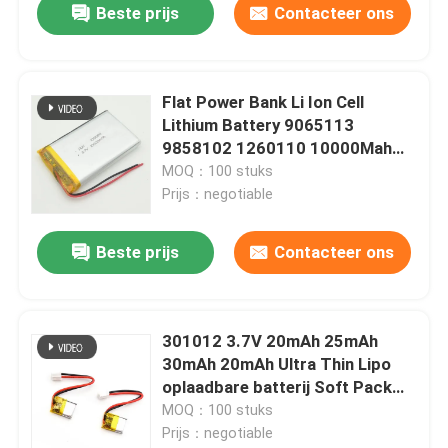
Beste prijs
Contacteer ons
Flat Power Bank Li Ion Cell
Lithium Battery 9065113
9858102 1260110 10000Mah
3.7V Lipo Polymer Battery For
MOQ：100 stuks
Gps
Prijs：negotiable
Beste prijs
Contacteer ons
301012 3.7V 20mAh 25mAh
30mAh 20mAh Ultra Thin Lipo
oplaadbare batterij Soft Pack
Kleine lithium-ion batterijcel
MOQ：100 stuks
Prijs：negotiable