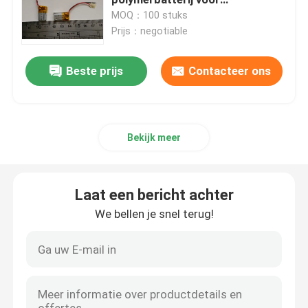
huishoudelijke apparaten
MOQ：100 stuks
Prijs：negotiable
oplaadbare liposuurbatterij
Beste prijs
Contacteer ons
Uiterst dunne Lipo-Batterij
De Laders van de lithiumbatterij
Bekijk meer
Li-ion-accucellen
Laat een bericht achter
lifepo4 batterijcel
We bellen je snel terug!
LiFePo4 energieopslagbatterij
Zonnelithium Ion Battery