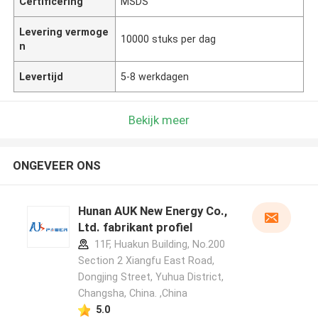
Certificering
MSDS
Levering vermoge
10000 stuks per dag
n
Levertijd
5-8 werkdagen
Bekijk meer
ONGEVEER ONS
Hunan AUK New Energy Co.,
Ltd. fabrikant profiel
11F, Huakun Building, No.200
Section 2 Xiangfu East Road,
Dongjing Street, Yuhua District,
Changsha, China. ,China
5.0