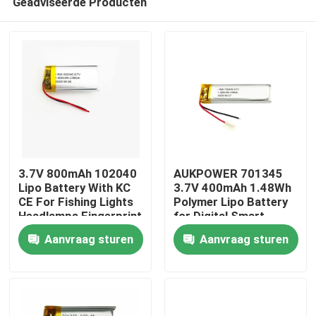
Geadviseerde Producten
3.7V 800mAh 102040
AUKPOWER 701345
Lipo Battery With KC
3.7V 400mAh 1.48Wh
CE For Fishing Lights
Polymer Lipo Battery
Headlamps Fingerprint
for Digital Smart
Thuis
Locks Beauty Devices
Speakers Bluetooth
Aanvraag sturen
Aanvraag sturen
And Microphones
Earphones and Facial
Cleansing Devices
Producten
Video's