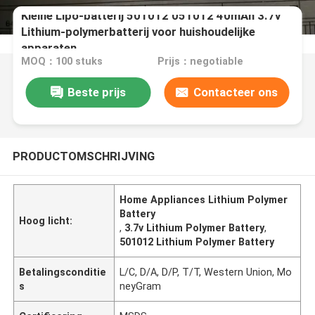
Kleine Lipo-batterij 501012 051012 40mAh 3.7v
Lithium-polymerbatterij voor huishoudelijke
apparaten
MOQ：100 stuks
Prijs：negotiable
Beste prijs
Contacteer ons
PRODUCTOMSCHRIJVING
Home Appliances Lithium Polymer
Battery
Hoog licht:
,
3.7v Lithium Polymer Battery
,
501012 Lithium Polymer Battery
Betalingsconditie
L/C, D/A, D/P, T/T, Western Union, Mo
s
neyGram