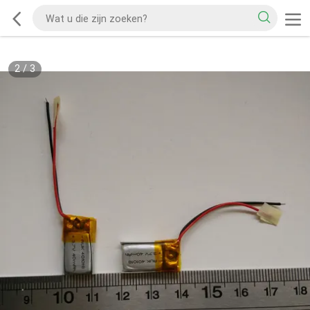
2
/
3