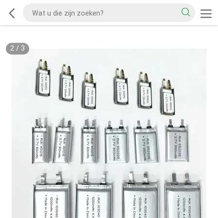
2
/
3