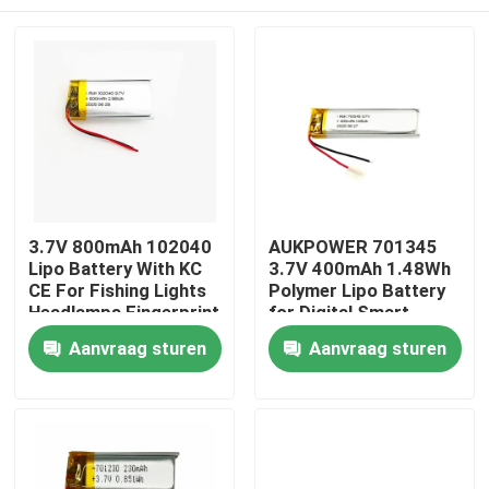
3.7V 800mAh 102040
AUKPOWER 701345
Lipo Battery With KC
3.7V 400mAh 1.48Wh
CE For Fishing Lights
Polymer Lipo Battery
Headlamps Fingerprint
for Digital Smart
Locks Beauty Devices
Speakers Bluetooth
Thuis
Aanvraag sturen
Aanvraag sturen
And Microphones
Earphones and Facial
Cleansing Devices
Producten
Video's