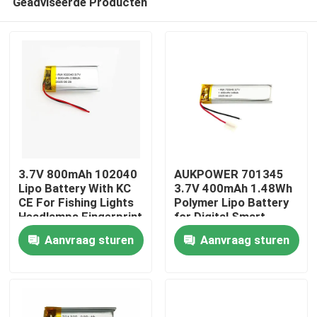
Geadviseerde Producten
3.7V 800mAh 102040
AUKPOWER 701345
Lipo Battery With KC
3.7V 400mAh 1.48Wh
CE For Fishing Lights
Polymer Lipo Battery
Headlamps Fingerprint
for Digital Smart
Thuis
Locks Beauty Devices
Speakers Bluetooth
Aanvraag sturen
Aanvraag sturen
And Microphones
Earphones and Facial
Cleansing Devices
Producten
Video's