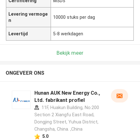
Certificering
MSDS
Levering vermoge
10000 stuks per dag
n
Levertijd
5-8 werkdagen
Bekijk meer
ONGEVEER ONS
Hunan AUK New Energy Co.,
Ltd. fabrikant profiel
11F, Huakun Building, No.200
Section 2 Xiangfu East Road,
Dongjing Street, Yuhua District,
Changsha, China. ,China
5.0