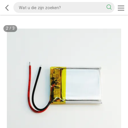
2
/
3