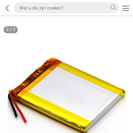
2
/
3