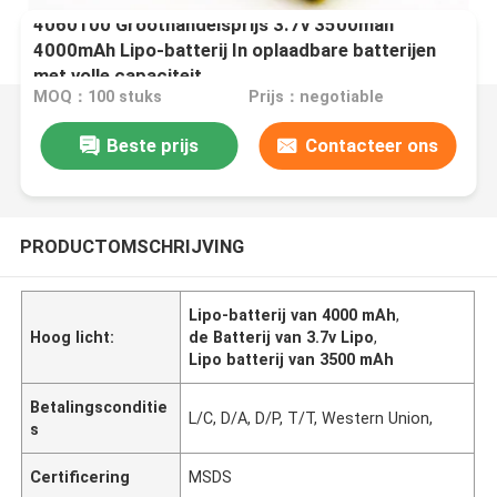
4060100 Groothandelsprijs 3.7v 3500mah
4000mAh Lipo-batterij In oplaadbare batterijen
met volle capaciteit
MOQ：100 stuks
Prijs：negotiable
Beste prijs
Contacteer ons
PRODUCTOMSCHRIJVING
Lipo-batterij van 4000 mAh
,
Hoog licht:
de Batterij van 3.7v Lipo
,
Lipo batterij van 3500 mAh
Betalingsconditie
L/C, D/A, D/P, T/T, Western Union,
s
Certificering
MSDS