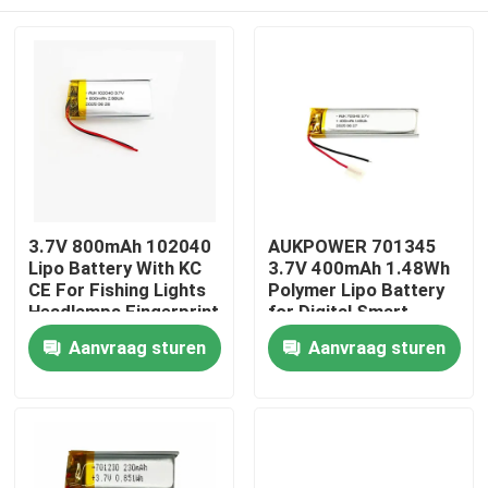
3.7V 800mAh 102040
AUKPOWER 701345
Lipo Battery With KC
3.7V 400mAh 1.48Wh
CE For Fishing Lights
Polymer Lipo Battery
Headlamps Fingerprint
for Digital Smart
Locks Beauty Devices
Speakers Bluetooth
Thuis
Aanvraag sturen
Aanvraag sturen
And Microphones
Earphones and Facial
Cleansing Devices
Producten
Video's