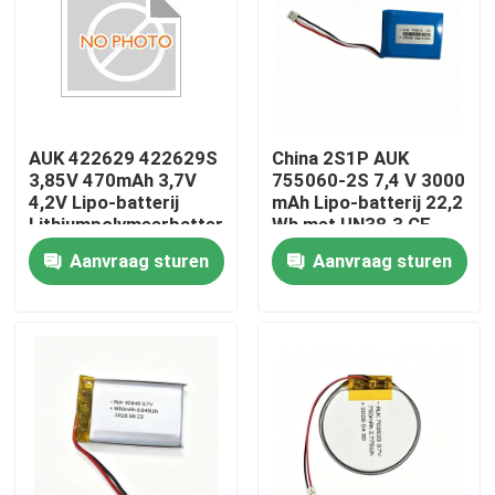
AUK 422629 422629S
China 2S1P AUK
3,85V 470mAh 3,7V
755060-2S 7,4 V 3000
4,2V Lipo-batterij
mAh Lipo-batterij 22,2
Lithiumpolymeerbatterij
Wh met UN38.3 CE
met UN38.3 MSDS
lithium-
Aanvraag sturen
Aanvraag sturen
polymeerbatterij
Fabrikanten
Thuis
Producten
Video's