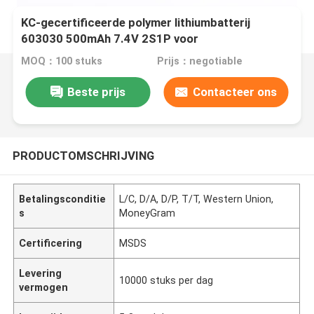
KC-gecertificeerde polymer lithiumbatterij
603030 500mAh 7.4V 2S1P voor
hydratatieapparaat en massagerbatterij
MOQ：100 stuks
Prijs：negotiable
Beste prijs
Contacteer ons
PRODUCTOMSCHRIJVING
Betalingsconditie
L/C, D/A, D/P, T/T, Western Union,
s
MoneyGram
Certificering
MSDS
Levering
10000 stuks per dag
vermogen