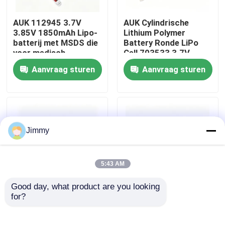
AUK 112945 3.7V
AUK Cylindrische
Over ons
3.85V 1850mAh Lipo-
Lithium Polymer
batterij met MSDS die
Battery Ronde LiPo
voor medisch
Cell 703533 3.7V
Fabriekstocht
apparaat wordt
750mAh 2.775Wh Met
Aanvraag sturen
Aanvraag sturen
gebruikt
UN38.3 CE Voor
slimme
Kwaliteitscontrole
sportproducten
Vraag een offerte
Jimmy
lithium-polymerbatterij
5:43 AM
Good day, what product are you looking 
De Batterij van douanelipo
for?
AUK 606080-2S 7.4V
AUK 103450-2P 3.7V
3000mAh Lipo-accu
3600mAh Lipo-batterij
22.2Wh Met UN38.3
13.32Wh met UN38.3
kleine lipobatterij